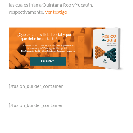
las cuales irían a Quintana Roo y Yucatán,
respectivamente.
Ver testigo
¿Qué es la movilidad social y por
qué debe importarte?
¿Quieres saber cuáles son los verdaderos problemas
de nuestro país? Descarga el libro gratuito
El México del 2018: Movilidad social para el bienestar
DESCARGAR
[/fusion_builder_container
[/fusion_builder_container