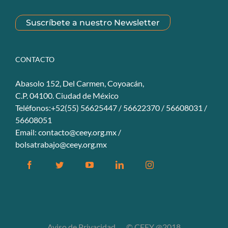
Suscríbete a nuestro Newsletter
CONTACTO
Abasolo 152, Del Carmen, Coyoacán,
C.P. 04100. Ciudad de México
Teléfonos:+52(55) 56625447 / 56622370 / 56608031 /
56608051
Email:
contacto@ceey.org.mx
/
bolsatrabajo@ceey.org.mx
Facebook
Twitter
YouTube
Linkedin
Instagram
Aviso de Privacidad
© CEEY @2018