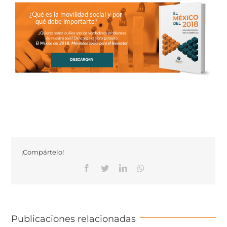
¿Qué es la movilidad social y por
qué debe importarte?
¿Quieres saber cuáles son los verdaderos problemas
de nuestro país? Descarga el libro gratuito
El México del 2018: Movilidad social para el bienestar
DESCARGAR
¡Compártelo!
Facebook
Twitter
Linkedin
Whatsapp
Publicaciones relacionadas