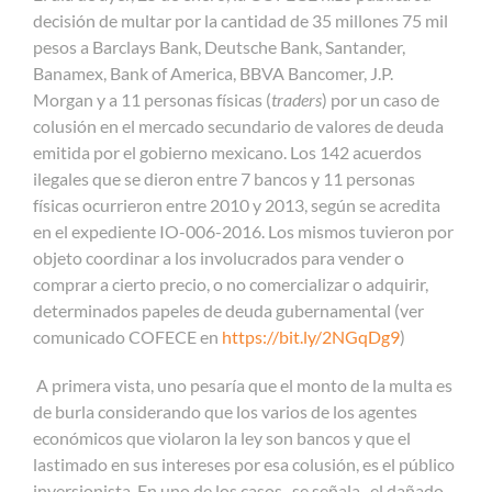
decisión de multar por la cantidad de 35 millones 75 mil
pesos a Barclays Bank, Deutsche Bank, Santander,
Banamex, Bank of America, BBVA Bancomer, J.P.
Morgan y a 11 personas físicas (
traders
) por un caso de
colusión en el mercado secundario de valores de deuda
emitida por el gobierno mexicano. Los 142 acuerdos
ilegales que se dieron entre 7 bancos y 11 personas
físicas ocurrieron entre 2010 y 2013, según se acredita
en el expediente IO-006-2016
.
Los mismos tuvieron por
objeto coordinar a los involucrados para vender o
comprar a cierto precio, o no comercializar o adquirir,
determinados papeles de deuda gubernamental (ver
comunicado COFECE en
https://bit.ly/2NGqDg9
)
A primera vista, uno pesaría que el monto de la multa es
de burla considerando que los varios de los agentes
económicos que violaron la ley son bancos y que el
lastimado en sus intereses por esa colusión, es el público
inversionista.
En uno de los casos -se señala- el dañado