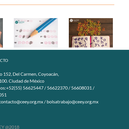
CTO
o 152, Del Carmen, Coyoacán,
4100. Ciudad de México
nos:+52(55) 56625447 / 56622370 / 56608031 /
051
contacto@ceey.org.mx
/
bolsatrabajo@ceey.org.mx
Y @2018