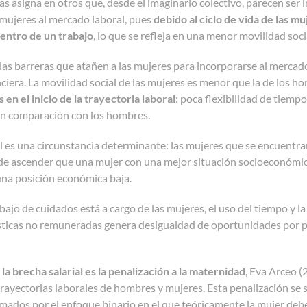
as asigna en otros que, desde el imaginario colectivo, parecen ser
 mujeres al mercado laboral, pues
debido al ciclo de vida de las m
entro de un trabajo
, lo que se refleja en una menor movilidad so
las barreras que atañen a las mujeres para incorporarse al mercado
nciera. La movilidad social de las mujeres es menor que la de los 
en el inicio de la trayectoria laboral
: poca flexibilidad de tiemp
en comparación con los hombres.
al es una circunstancia determinante: las mujeres que se encuent
de ascender que una mujer con una mejor situación socioeconómica
una posición económica baja.
abajo de cuidados está a cargo de las mujeres, el uso del tiempo y la
ticas no remuneradas genera desigualdad de oportunidades por pob
la brecha salarial es la penalización a la maternidad
, Eva Arceo (
 trayectorias laborales de hombres y mujeres. Esta penalización se s
ados por el enfoque binario en el que teóricamente la mujer debe 