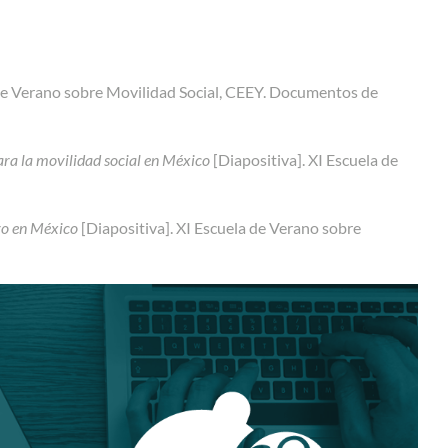
 de Verano sobre Movilidad Social, CEEY. Documentos de
para la movilidad social en México
[Diapositiva]. XI Escuela de
ro en México
[Diapositiva]. XI Escuela de Verano sobre