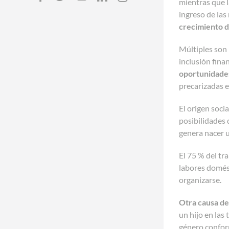
mientras que l
ingreso de las
crecimiento d
Múltiples son 
inclusión fina
oportunidades 
precarizadas 
El origen soci
posibilidades 
genera nacer 
El 75 % del tr
labores domés
organizarse.
Otra causa de 
un hijo en las
género conform