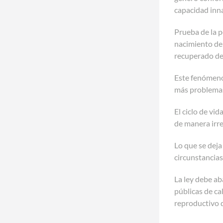
capacidad inna
Prueba de la p
nacimiento del
recuperado del
Este fenómeno 
más problemas 
El ciclo de vid
de manera irre
Lo que se deja
circunstancias
La ley debe ab
públicas de ca
reproductivo d