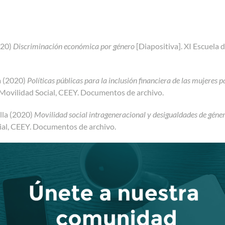
020)
Discriminación económica por género
[Diapositiva]. XI Escuela
a (2020)
Políticas públicas para la inclusión financiera de las mujeres 
Movilidad Social, CEEY. Documentos de archivo.
lla (2020)
Movilidad social intrageneracional y desigualdades de géne
ial, CEEY. Documentos de archivo.