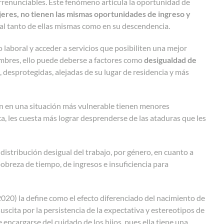
 irrenunciables. Este fenómeno articula la oportunidad de
ujeres, no tienen las mismas oportunidades de ingreso y
cial tanto de ellas mismas como en su descendencia.
 laboral y acceder a servicios que posibiliten una mejor
hombres, ello puede deberse a factores como
desigualdad de
o, desprotegidas, alejadas de su lugar de residencia y más
ran en una situación más vulnerable tienen menores
, les cuesta más lograr desprenderse de las ataduras que les
 distribución desigual del trabajo, por género, en cuanto a
reza de tiempo, de ingresos e insuficiencia para
2020) la define como el efecto diferenciado del nacimiento de
uscita por la persistencia de la expectativa y estereotipos de
encargarse del cuidado de los hijos, pues ella tiene una