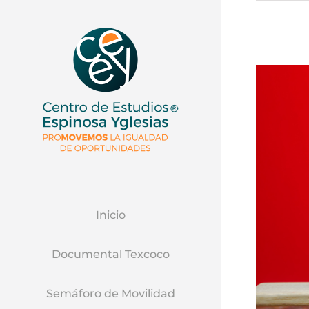
Ver
Imagen
Mas
Grande
Inicio
Documental Texcoco
Semáforo de Movilidad