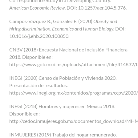
Correspondence Study in a Developing Country.
American Economic Review
. DOI: 10.1257/aer.104.5.376.
Campos-Vazquez R., Gonzalez E. (2020)
Obesity and
hiring discrimination. Economics and Human Biology.
DOI:
10.1016/j.ehb.2020.100850.
CNBV (2018) Encuesta Nacional de Inclusión Financiera
2018
.
Disponible en:
https://www.gob.mx/cms/uploads/attachment/file/414832/
INEGI (2020) Censo de Población y Vivienda 2020.
Presentación de resultados.
https://www.inegi.org.mx/contenidos/programas/ccpv/2020
INEGI (2018) Hombres y mujeres en México 2018.
Disponible en:
http://cedoc.inmujeres.gob.mx/documentos_download/MHM
INMUJERES (2019) Trabajo del hogar remunerado.