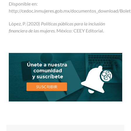
Disponible en:
http://cedoc.inmujeres.gob.mx/documentos_download/Bole
López, P. (2020)
Políticas públicas para la inclusión
financiera de las mujeres.
México: CEEY Editorial.