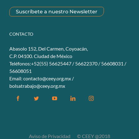
Suscríbete a nuestro Newsletter
CONTACTO
Abasolo 152, Del Carmen, Coyoacán,
C.P. 04100. Ciudad de México
Teléfonos:+52(55) 56625447 / 56622370 / 56608031 /
56608051
Email:
contacto@ceey.org.mx
/
bolsatrabajo@ceey.org.mx
Facebook
Twitter
YouTube
Linkedin
Instagram
Aviso de Privacidad
© CEEY @2018