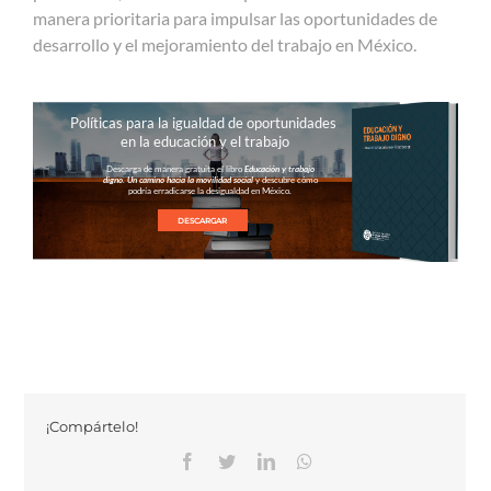
manera prioritaria para impulsar las oportunidades de
desarrollo y el mejoramiento del trabajo en México.
Políticas para la igualdad de oportunidades
en la educación y el trabajo
Descarga de manera gratuita el libro
Educación y trabajo
digno. Un camino hacia la movilidad social
y descubre cómo
podría erradicarse la desigualdad en México.
DESCARGAR
¡Compártelo!
Facebook
Twitter
Linkedin
Whatsapp