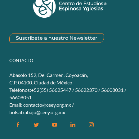
Suscríbete a nuestro Newsletter
CONTACTO
Abasolo 152, Del Carmen, Coyoacán,
C.P. 04100. Ciudad de México
Teléfonos:+52(55) 56625447 / 56622370 / 56608031 /
56608051
Email:
contacto@ceey.org.mx
/
bolsatrabajo@ceey.org.mx
Facebook
Twitter
YouTube
Linkedin
Instagram