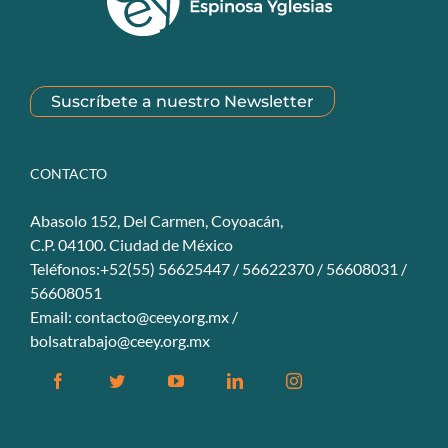
Suscríbete a nuestro Newsletter
CONTACTO
Abasolo 152, Del Carmen, Coyoacán,
C.P. 04100. Ciudad de México
Teléfonos:+52(55) 56625447 / 56622370 / 56608031 /
56608051
Email:
contacto@ceey.org.mx
/
bolsatrabajo@ceey.org.mx
Facebook
Twitter
YouTube
Linkedin
Instagram