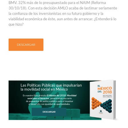
BMV. 32% más de lo presupuestado para el NAIM (Reforma
30/10/18). Con esta decisión AMLO acaba de lastimar seriamente
la confianza de los inversionistas en su futuro gobierno y la
viabilidad económica de éste, aun antes de arrancar. ¿Entenderá lo
que hizo?
DESCARGAR
Las Políticas Públicas que impulsarían
la movilidad social en México
En nuestro libro gratuito
El México del 2018: Movilidad
social para el bienestar
, presentamos una serie
de propuestas de política pública para el impulsar
el desarrollo con igualdad de oportunidades.
DESCARGAR