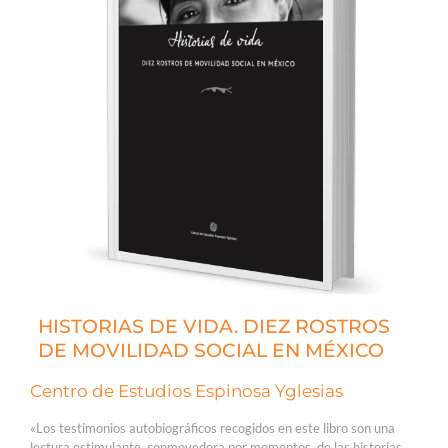
HISTORIAS DE VIDA. DIEZ ROSTROS
DE MOVILIDAD SOCIAL EN MÉXICO
Centro de Estudios Espinosa Yglesias
«Los testimonios autobiográficos recogidos en este libro son una
lectura estimulante, conmovedora por momentos, de las historias