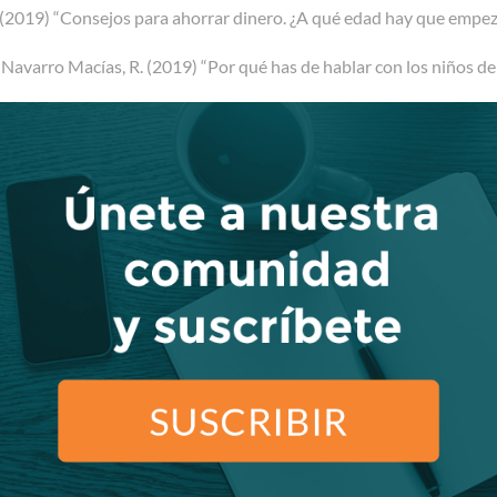
(2019) “Consejos para ahorrar dinero. ¿A qué edad hay que empezar
Navarro Macías, R. (2019) “Por qué has de hablar con los niños de 