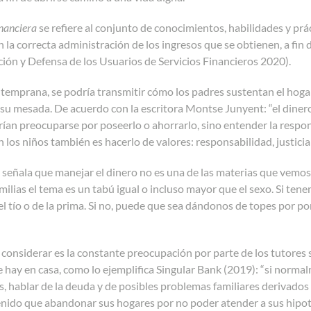
inanciera
se refiere al conjunto de conocimientos, habilidades y pr
n la correcta administración de los ingresos que se obtienen, a f
ción y Defensa de los Usuarios de Servicios Financieros 2020).
temprana, se podría transmitir cómo los padres sustentan el hoga
su mesada. De acuerdo con la escritora Montse Junyent: “el diner
ían preocuparse por poseerlo o ahorrarlo, sino entender la respon
 los niños también es hacerlo de valores: responsabilidad, justicia 
señala que manejar el dinero no es una de las materias que vemos
amilias el tema es un tabú igual o incluso mayor que el sexo. Si t
l tío o de la prima. Si no, puede que sea dándonos de topes por po
considerar es la constante preocupación por parte de los tutores 
 hay en casa, como lo ejemplifica Singular Bank (2019): “si norm
 hablar de la deuda y de posibles problemas familiares derivados
enido que abandonar sus hogares por no poder atender a sus hipot