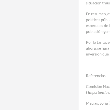
situación trau
En resumen, e
políticas públ
especiales de 
población gene
Por lo tanto, 
ahora, se hará
inversión que 
Referencias
Comisión Naci
I Importancia d
Macías, Sofía 