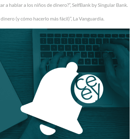
 a hablar a los niños de dinero?”, SelfBank by Singular Bank.
dinero (y cómo hacerlo más fácil)”, La Vanguardia.