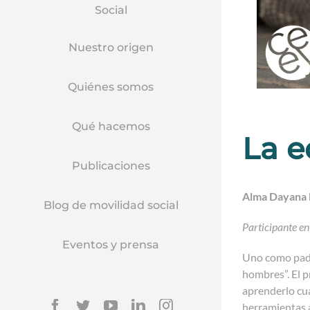
Social
Nuestro origen
Quiénes somos
Qué hacemos
La e
Publicaciones
Alma Dayana 
Blog de movilidad social
Participante en
Eventos y prensa
Uno como padre
hombres”. El p
aprenderlo cua
Facebook
Twitter
YouTube
Linkedin
Instagram
herramientas a