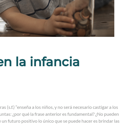
n la infancia
s.f.) “enseña a los niños, y no será necesario castigar a los
guntas: ¿por qué la frase anterior es fundamental? ¿No pueden
n futuro positivo lo único que se puede hacer es brindar las