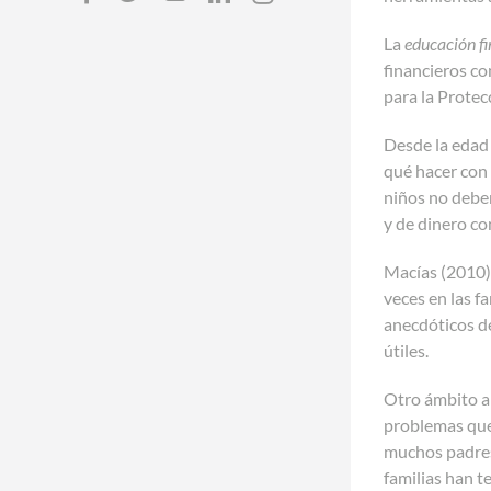
La
educación f
financieros co
para la Protec
Desde la edad 
qué hacer con 
niños no deber
y de dinero con
Macías (2010) 
veces en las f
anecdóticos de
útiles.
Otro ámbito a 
problemas que
muchos padres,
familias han t