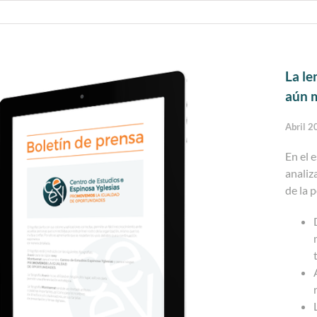
La le
aún m
Abril 
En el 
analiz
de la 