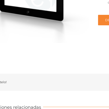
D
elo!
iones relacionadas