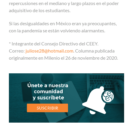
repercusiones en el mediano y largo plazos en el poder
adquisitivo de los estudiantes.
Si las desigualdades en México eran ya preocupantes,
con la pandemia se están volviendo alarmantes.
* Integrante del Consejo Directivo del CEEY.
Correo:
juliose28@hotmail.com
. Columna publicada
originalmente en Milenio el 26 de noviembre de 2020.