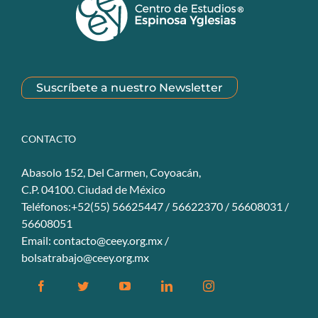
Suscríbete a nuestro Newsletter
CONTACTO
Abasolo 152, Del Carmen, Coyoacán,
C.P. 04100. Ciudad de México
Teléfonos:+52(55) 56625447 / 56622370 / 56608031 /
56608051
Email:
contacto@ceey.org.mx
/
bolsatrabajo@ceey.org.mx
Facebook
Twitter
YouTube
Linkedin
Instagram