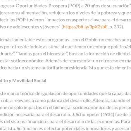
ogresa-Oportunidades-Prospera (POP) a 20 años de su creación”,
raran su alimentación, redujeran los niveles de la pobreza y que s
decir los POP tuvieron “impactos en aspectos clave para el desarrol
vo de adolescentes y jóvenes” (
https://bit.ly/3pX2sbE
, p. 332).
demás lamentable estos programas –con el Gobierno encabezado p
os por otros de índole asistencial que tienen un enfoque político
Juárez”, “Tandas para el bienestar”, buscan la formación de client
nestar socioeconómico. Además de representar un retroceso en mat
tico hacia un sistema autoritario presidencialista que esta cimentad
dito y Movilidad Social
ste marco teórico de igualación de oportunidades que la capacidad
s cobra relevancia como palanca del desarrollo. Además, cuando 
iene no sólo impactos en el bienestar socioeconómico de las person
ndición necesaria para el desarrollo. J. Schumpeter (1934) fue de 
vés del sistema financiero, para el desarrollo de las economías. Para
talista. Su función es detectar potenciales innovadores y acercar