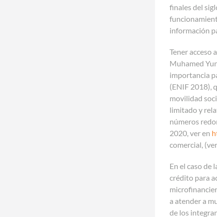
finales del si
funcionamiento
información pa
Tener acceso a
Muhamed Yunus
importancia pa
(ENIF 2018), 
movilidad soci
limitado y rel
números redon
2020, ver en
h
comercial, (v
En el caso de 
crédito para a
microfinancie
a atender a mu
de los integra