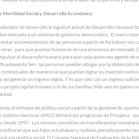
e Movilidad Social y Desarrollo Económico
alizador de desarrollo le siguió el actual de Desarrollo Humano S
bre mercado y un sistema de gobierno democrático. El marco teóri
enestar socioeconómico de las personas a partir de fortalecer sus c
 otras- para que puedan funcionar en una economía de mercado. Est
mpulsar el desarrollo humano para que cada quien sea agente de su
ificadamente Sen- las personas pueden abogar por la obtención de 
 contextuales de manera tal que puedan lograr su inserción exito
 así generar un ingreso digno. Y es que sólo con un ingreso sufici
u propio capital humano y el de sus familias. Más aún en países 
alidad.
te, el enfoque de política social a partir de la igualdad de oport
mo político electoral. AMLO eliminó los programas de Prospera –q
desde 1997-. Los mismos consistían en transferencias monetarias 
acreditaran que sus hijos estudiaban y recibían periódicamente rev
nal a la política social. El Consejo Nacional de Evaluación de la Pol