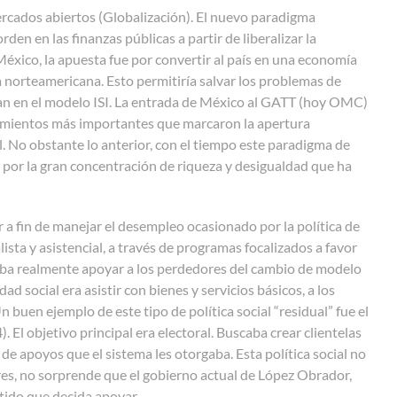
rcados abiertos (Globalización). El nuevo paradigma
n en las finanzas públicas a partir de liberalizar la
México, la apuesta fue por convertir al país en una economía
a norteamericana. Esto permitiría salvar los problemas de
an en el modelo ISI. La entrada de México al GATT (hoy OMC)
cimientos más importantes que marcaron la apertura
 No obstante lo anterior, con el tiempo este paradigma de
e por la gran concentración de riqueza y desigualdad que ha
r a fin de manejar el desempleo ocasionado por la política de
sta y asistencial, a través de programas focalizados a favor
scaba realmente apoyar a los perdedores del cambio de modelo
 social era asistir con bienes y servicios básicos, a los
 buen ejemplo de este tipo de política social “residual” fue el
El objetivo principal era electoral. Buscaba crear clientelas
 de apoyos que el sistema les otorgaba. Esta política social no
ores, no sorprende que el gobierno actual de López Obrador,
rtido que decida apoyar.