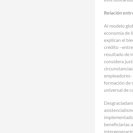
Relación entr
Al modelo glob
economía de li
explican el bi
crédito –entre
resultado de i
considera just
circunstancias
empleadores- y
formación de s
universal de c
Desgraciadamen
asistencialis
implementados 
beneficiarias 
intergeneracio