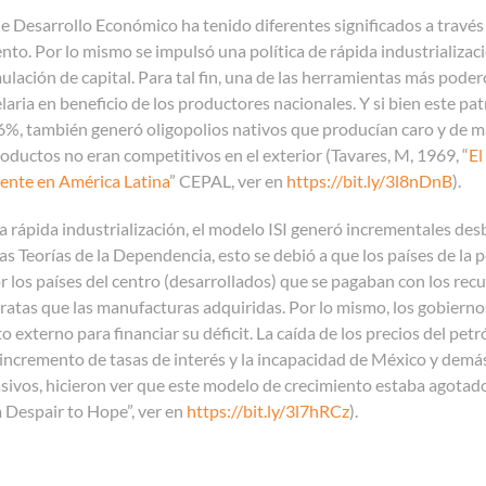
de Desarrollo Económico ha tenido diferentes significados a través
ento. Por lo mismo se impulsó una política de rápida industrializaci
lación de capital. Para tal fin, una de las herramientas más podero
elaria en beneficio de los productores nacionales. Y si bien este p
%, también generó oligopolios nativos que producían caro y de ma
roductos no eran competitivos en el exterior (Tavares, M, 1969, “
El
iente en América Latina
” CEPAL, ver en
https://bit.ly/3l8nDnB
).
a rápida industrialización, el modelo ISI generó incrementales des
las Teorías de la Dependencia, esto se debió a que los países de 
 los países del centro (desarrollados) que se pagaban con los recu
atas que las manufacturas adquiridas
.
Por lo mismo, los gobiernos
externo para financiar su déficit. La caída de los precios del pet
incremento de tasas de interés y la incapacidad de México y demás 
sivos, hicieron ver que este modelo de crecimiento estaba agotado 
 Despair to Hope”, ver en
https://bit.ly/3l7hRCz
).