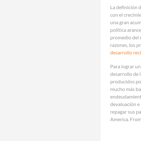
La definición 
con el crecimi
una gran acumu
política aranc
promedio del 6
razones, los p
desarrollo rec
Para lograr un
desarrollo de 
producidos por
mucho más bar
endeudamiento 
devaluación e 
repagar sus pa
America. From