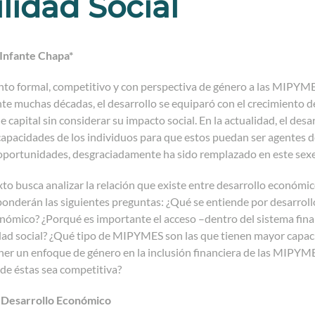
lidad Social
Infante Chapa*
nto formal, competitivo y con perspectiva de género a las MIPYME
e muchas décadas, el desarrollo se equiparó con el crecimiento del
 capital sin considerar su impacto social. En la actualidad, el desa
 capacidades de los individuos para que estos puedan ser agentes d
oportunidades, desgraciadamente ha sido remplazado en este sexeni
xto busca analizar la relación que existe entre desarrollo económi
ponderán las siguientes preguntas: ¿Qué se entiende por desarrollo
nómico? ¿Porqué es importante el acceso –dentro del sistema finan
idad social? ¿Qué tipo de MIPYMES son las que tienen mayor capa
er un enfoque de género en la inclusión financiera de las MIPYME
de éstas sea competitiva?
 Desarrollo Económico