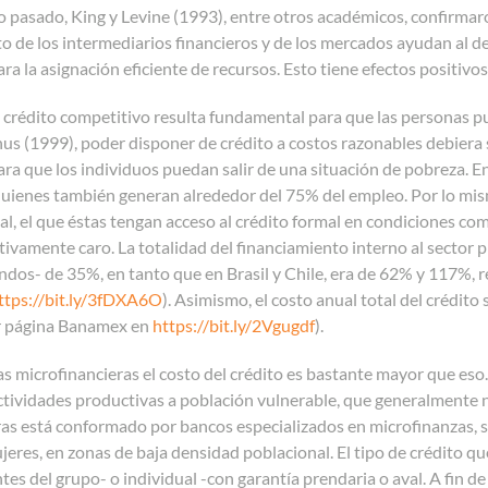
glo pasado, King y Levine (1993), entre otros académicos, confirmaro
 de los intermediarios financieros y de los mercados ayudan al d
ra la asignación eficiente de recursos. Esto tiene efectos positivos
 crédito competitivo resulta fundamental para que las personas p
 (1999), poder disponer de crédito a costos razonables debiera
ra que los individuos puedan salir de una situación de pobreza
.
En
quienes también generan alrededor del 75% del empleo. Por lo mis
al, el que éstas tengan acceso al crédito formal en condiciones com
ativamente caro. La totalidad del financiamiento interno al sector
dos- de 35%, en tanto que en Brasil y Chile, era de 62% y 117%
ttps://bit.ly/3fDXA6O
). Asimismo, el costo anual total del crédit
er página Banamex en
https://bit.ly/2Vgugdf
).
las microfinancieras el costo del crédito es bastante mayor que eso
ctividades productivas a población vulnerable, que generalmente n
ras está conformado por bancos especializados en microfinanzas, 
jeres, en zonas de baja densidad poblacional. El tipo de crédito qu
ntes del grupo- o individual -con garantía prendaria o aval. A fin 