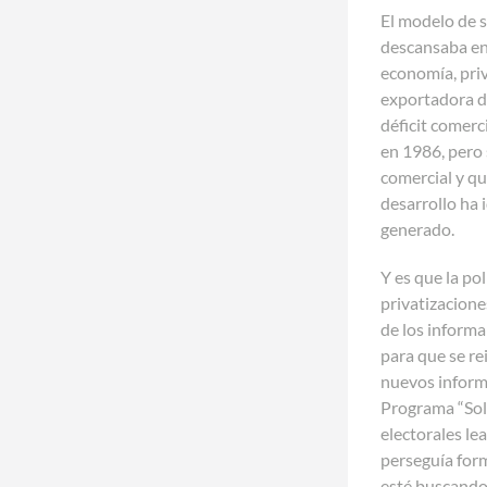
El modelo de s
descansaba en 
economía, priv
exportadora de
déficit comer
en 1986, pero
comercial y qu
desarrollo ha 
generado.
Y es que la po
privatizacione
de los informa
para que se re
nuevos informa
Programa “Soli
electorales le
perseguía form
esté buscando 