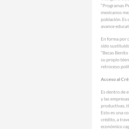
“Programas Pr
mexicanos mejo
población. Es 
avance educati
En forma por 
sido sustituid
“Becas Benito 
su propio bie
retroceso polí
Acceso al Cré
Es dentro de e
y las empresa
productivas, t
Esto es una co
crédito, a tra
económico capi