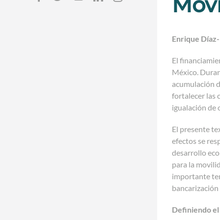
Movi
Enrique Díaz-
El financiamie
México. Durant
acumulación de
fortalecer las
igualación de 
El presente te
efectos se res
desarrollo eco
para la movil
importante ten
bancarización 
Definiendo el