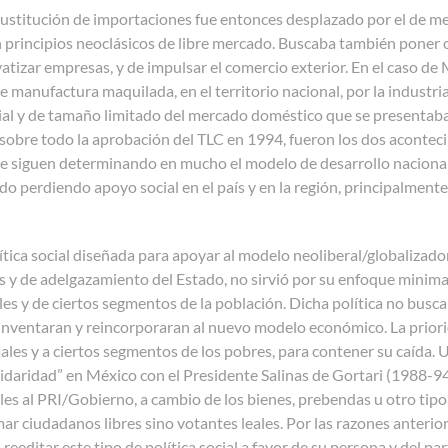
ustitución de importaciones fue entonces desplazado por el de me
principios neoclásicos de libre mercado. Buscaba también poner orde
atizar empresas, y de impulsar el comercio exterior. En el caso de 
 manufactura maquilada, en el territorio nacional, por la industri
cial y de tamaño limitado del mercado doméstico que se presentab
 sobre todo la aprobación del TLC en 1994, fueron los dos aconte
e siguen determinando en mucho el modelo de desarrollo nacional.
ido perdiendo apoyo social en el país y en la región, principalment
lítica social diseñada para apoyar al modelo neoliberal/globalizado
s y de adelgazamiento del Estado, no sirvió por su enfoque minimali
les y de ciertos segmentos de la población. Dicha política no bu
inventaran y reincorporaran al nuevo modelo económico. La prioridad
les y a ciertos segmentos de los pobres, para contener su caída. Un
daridad” en México con el Presidente Salinas de Gortari (1988-94). 
ales al PRI/Gobierno, a cambio de los bienes, prebendas u otro tipo
ar ciudadanos libres sino votantes leales. Por las razones anteri
reeditar este tipo de política social a favor de su persona y del pa