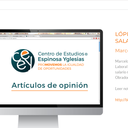
LÓP
SAL
Marce
Marcelo
Laboral
salario
Obrador
Leer no
http://