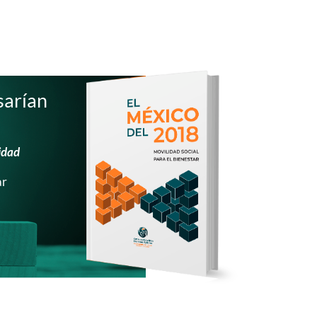
sarían
idad
ar