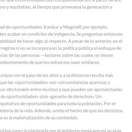
gno y equitativo, al tiempo que promueva la generación y
aldad de oportunidades. Kanbur y Wagstaff, por ejemplo,
en acabar en condición de indigencia. Se preguntan entonces
bilidad de hacer algo al respecto. A pesar de lo anterior, en el
girse si no se incorpora en la política pública el enfoque de
ncias de las personas
—
factores sobre las cuales no tienen
endientemente de que los esfuerzos sean similares.
nque con el paso de los años y a la distancia resulta más
 que las «oportunidades» son «circunstancias azarosas y
 a un afortunado entre muchos y que pueden ser aprovechadas
r de oportunidades» sino «garante de derechos». Un
equitativo de oportunidades para toda la población. Por el
lotería de la vida. Además, omite el hecho de que los derechos
e es la materialización de su contenido.
untiva como la planteada por el gobierno mexicano en su guía