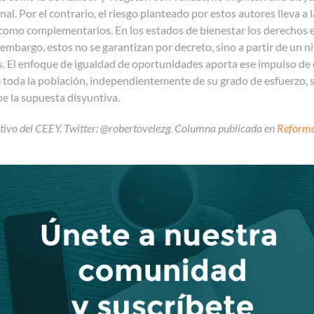
nal. Por el contrario, el riesgo planteado por estos autores lleva a 
omo complementarios. En los estados de bienestar los derechos ef
 embargo, estos no se garantizan por decreto, sino a partir de un n
s. El enfoque de igualdad de oportunidades aporta ese impulso de 
 toda la población, independientemente de su grado de esfuerzo, s
e la supuesta disyuntiva.
utivo del CEEY. Twitter: @robertovelezg. Columna publicada en
Reform