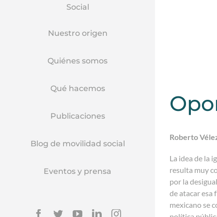
Social
Nuestro origen
Quiénes somos
Qué hacemos
Opor
Publicaciones
Roberto Vélez
Blog de movilidad social
La idea de la 
resulta muy co
Eventos y prensa
por la desigua
de atacar esa 
mexicano se co
Facebook
Twitter
YouTube
Linkedin
Instagram
política públi