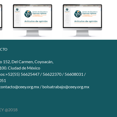
CTO
o 152, Del Carmen, Coyoacán,
4100. Ciudad de México
nos:+52(55) 56625447 / 56622370 / 56608031 /
051
contacto@ceey.org.mx
/
bolsatrabajo@ceey.org.mx
Y @2018