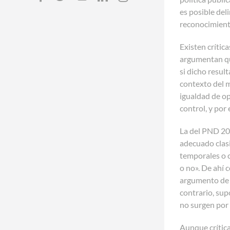
es posible del
reconocimient
Existen crític
argumentan qu
si dicho resul
contexto del m
igualdad de op
control, y por
La del PND 201
adecuado clasi
temporales o 
o no». De ahí 
argumento de e
contrario, sup
no surgen por 
Aunque crítica