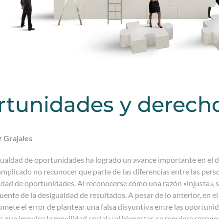
tunidades y derech
 Grajales
igualdad de oportunidades ha logrado un avance importante en el di
mplicado no reconocer que parte de las diferencias entre las person
ldad de oportunidades. Al reconocerse como una razón «injusta», 
fuente de la desigualdad de resultados. A pesar de lo anterior, en
mete el error de plantear una falsa disyuntiva entre las oportuni
ca que impulse la movilidad social y el bienestar, se requiere reco