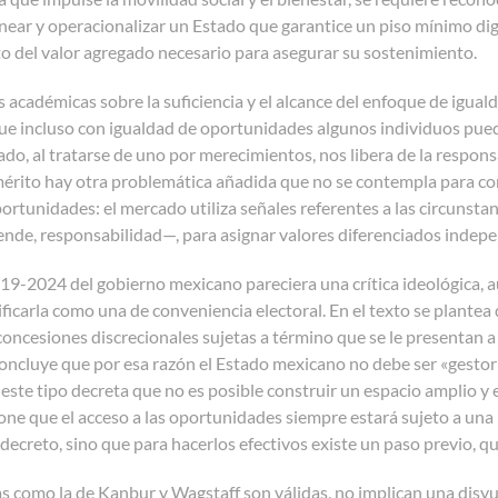
inear y operacionalizar un Estado que garantice un piso mínimo di
o del valor agregado necesario para asegurar su sostenimiento.
as académicas sobre la suficiencia y el alcance del enfoque de igu
e incluso con igualdad de oportunidades algunos individuos pued
tado, al tratarse de uno por merecimientos, nos libera de la responsa
érito hay otra problemática añadida que no se contempla para corre
ortunidades: el mercado utiliza señales referentes a las circunsta
 ende, responsabilidad
—
, para asignar valores diferenciados indep
9-2024 del gobierno mexicano pareciera una crítica ideológica, au
ficarla como una de conveniencia electoral. En el texto se plantea
concesiones discrecionales sujetas a término que se le presentan
concluye que por esa razón el Estado mexicano no debe ser «gesto
ste tipo decreta que no es posible construir un espacio amplio y 
one que el acceso a las oportunidades siempre estará sujeto a una 
decreto, sino que para hacerlos efectivos existe un paso previo, qu
s como la de Kanbur y Wagstaff son válidas, no implican una disy