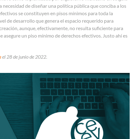
la necesidad de diseñar una política pública que conciba a los
ectivos se constituyen en pisos mínimos para toda la
ivel de desarrollo que genera el espacio requerido para
creación, aunque, efectivamente, no resulta suficiente para
e asegure un piso mínimo de derechos efectivos. Justo ahí es
a
el 28 de junio de 2022.