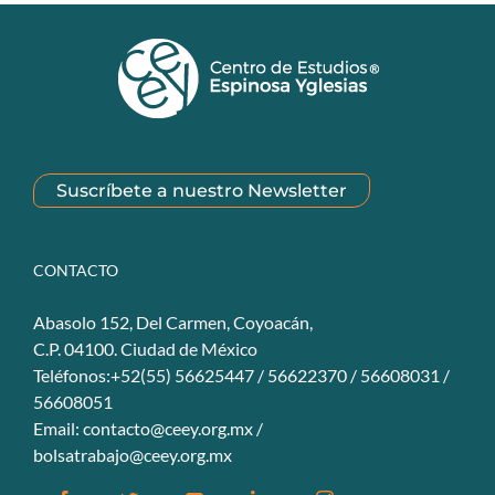
Suscríbete a nuestro Newsletter
CONTACTO
Abasolo 152, Del Carmen, Coyoacán,
C.P. 04100. Ciudad de México
Teléfonos:+52(55) 56625447 / 56622370 / 56608031 /
56608051
Email:
contacto@ceey.org.mx
/
bolsatrabajo@ceey.org.mx
Facebook
Twitter
YouTube
Linkedin
Instagram