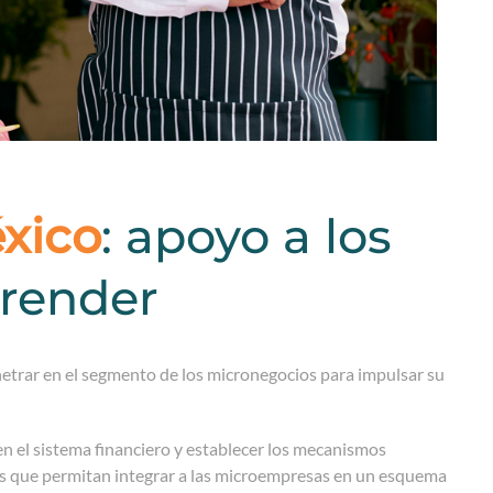
éxico
: apoyo a los
render
netrar en el segmento de los micronegocios para impulsar su
 en el sistema financiero y establecer los mecanismos
adas que permitan integrar a las microempresas en un esquema