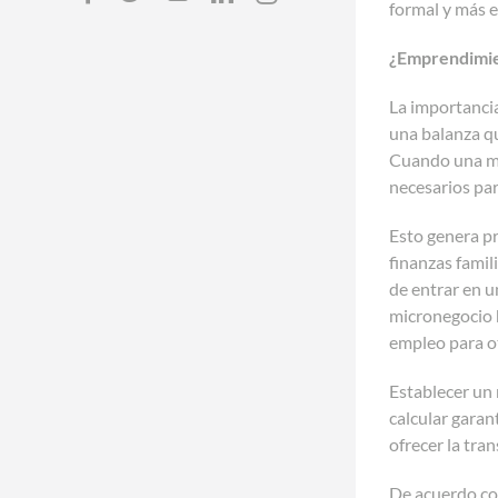
formal y más e
¿Emprendimie
La importancia
una balanza qu
Cuando una mic
necesarios par
Esto genera p
finanzas famil
de entrar en u
micronegocio 
empleo para o
Establecer un 
calcular garan
ofrecer la tra
De acuerdo co