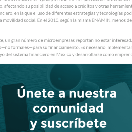
ijo, afectando su posibilidad de acceso a créditos y otras herramie
anciero, en la que el uso de diferentes estrategias y tecnologías p
la movilidad socia
l. E
n el 2010, según la misma ENAMIN, menos del
, un gran número de microempresas reportan no estar interesadas 
es—no formales—para su financiamiento. Es necesario implementa
oyo del sistema financiero en México y desarrollarse como empren