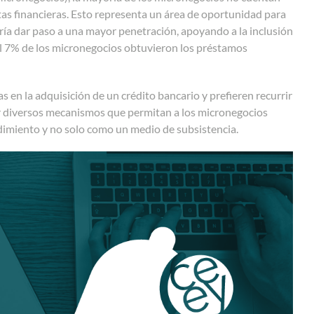
ntas financieras. Esto representa un área de oportunidad para
odría dar paso a una mayor penetración, apoyando a la inclusión
 7% de los micronegocios obtuvieron los préstamos
en la adquisición de un crédito bancario y prefieren recurrir
r diversos mecanismos que permitan a los micronegocios
dimiento y no solo como un medio de subsistencia.