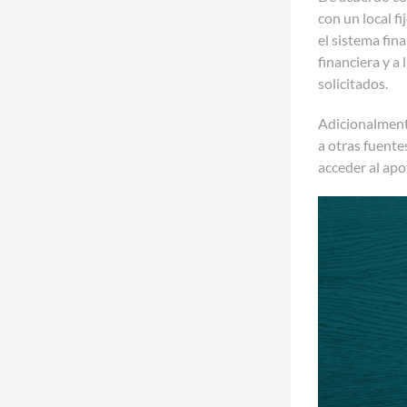
con un local f
el sistema fin
financiera y a 
solicitados.
Adicionalmente
a otras fuent
acceder al ap