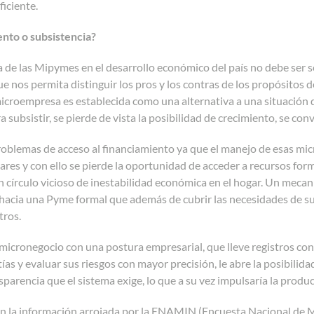
ficiente.
nto o subsistencia?
 de las Mipymes en el desarrollo económico del país no debe ser s
e nos permita distinguir los pros y los contras de los propósitos
roempresa es establecida como una alternativa a una situación de
a subsistir, se pierde de vista la posibilidad de crecimiento, se c
roblemas de acceso al financiamiento ya que el manejo de esas mi
iares y con ello se pierde la oportunidad de acceder a recursos for
n círculo vicioso de inestabilidad económica en el hogar. Un mecan
hacia una Pyme formal que además de cubrir las necesidades de su
tros.
micronegocio con una postura empresarial, que lleve registros con
tías y evaluar sus riesgos con mayor precisión, le abre la posibilida
nsparencia que el sistema exige, lo que a su vez impulsaría la produc
n la información arrojada por la ENAMIN (Encuesta Nacional de M