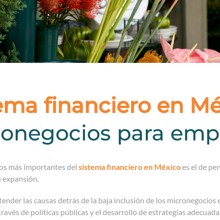
ema financiero en M
ronegocios para emp
tos más importantes del
sistema financiero en México
es el de pe
u expansión.
tender las causas detrás de la baja inclusión de los micronegocios
través de políticas públicas y el desarrollo de estrategias adecu