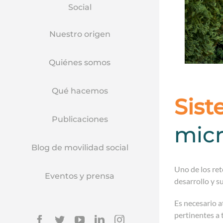
Social
Nuestro origen
Quiénes somos
Qué hacemos
Sist
Publicaciones
mic
Blog de movilidad social
Uno de los re
Eventos y prensa
desarrollo y s
Es necesario a
pertinentes a 
Facebook
Twitter
YouTube
Linkedin
Instagram