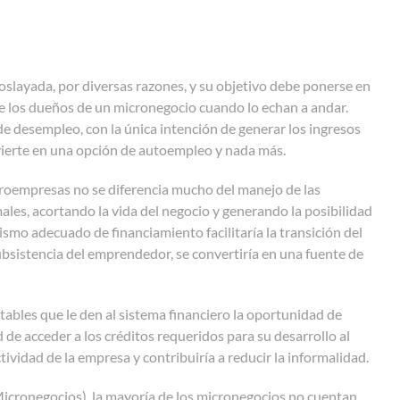
oslayada, por diversas razones, y su objetivo debe ponerse en
 de los dueños de un micronegocio cuando lo echan a andar.
 desempleo, con la única intención de generar los ingresos
onvierte en una opción de autoempleo y nada más.
croempresas no se diferencia mucho del manejo de las
males, acortando la vida del negocio y generando la posibilidad
ismo adecuado de financiamiento facilitaría la transición del
bsistencia del emprendedor, se convertiría en una fuente de
tables que le den al sistema financiero la oportunidad de
d de acceder a los créditos requeridos para su desarrollo al
tividad de la empresa y contribuiría a reducir la informalidad.
icronegocios), la mayoría de los micronegocios no cuentan