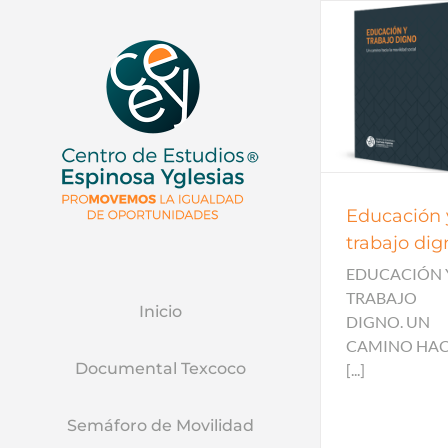
Reportes de política
Banca y f
todos
Sistema F
Educación 
trabajo dig
EDUCACIÓN 
TRABAJO
Inicio
DIGNO. UN
CAMINO HAC
Documental Texcoco
[...]
Semáforo de Movilidad