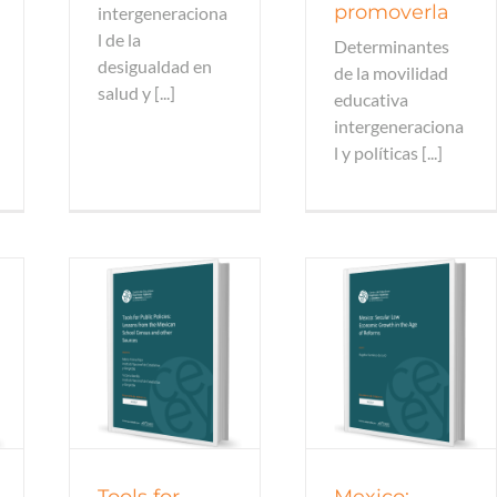
promoverla
intergeneraciona
l de la
Determinantes
desigualdad en
de la movilidad
salud y [...]
educativa
intergeneraciona
l y políticas [...]
trabajo
Documentos de trabajo
trabajo
Documentos de trabajo
os
2017
todos
Tools for
Mexico: