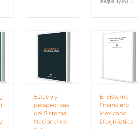
Inequality in [...]
e política
Reportes de política
Libros
tod
dos
todos
ng
Estado y
El Sistema
d
perspectivas
Financiero
del Sistema
Mexicano.
y:
Nacional de
Diagnóstico
f
Salud
y