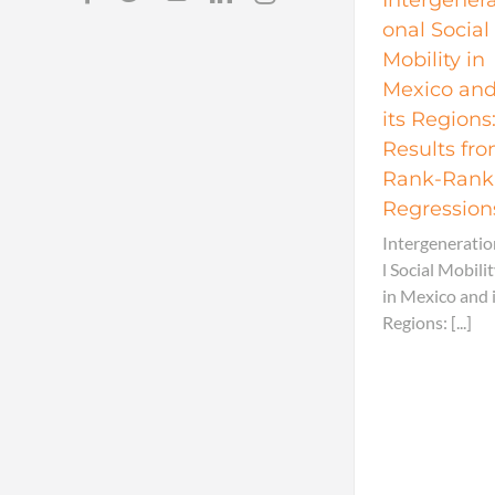
onal Social
Mobility in
Mexico an
its Regions
Results fr
Rank-Rank
Regression
Intergenerati
l Social Mobili
in Mexico and 
Regions: [...]