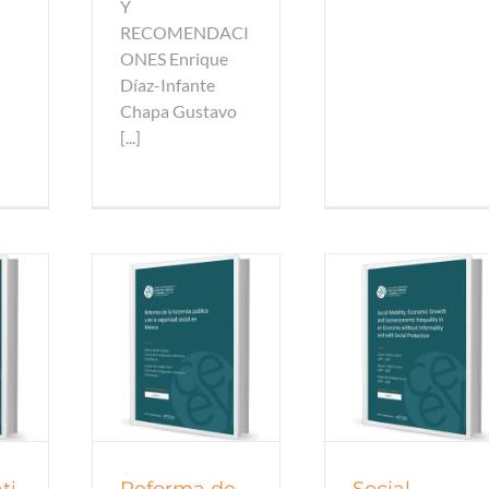
Y
RECOMENDACI
ONES Enrique
Díaz-Infante
Chapa Gustavo
[...]
 de trabajo
Documentos de trabajo
Documentos de 
 de trabajo
Documentos de trabajo
Documentos de 
todos
2017
todos
2017
tod
ti
Reforma de
Social