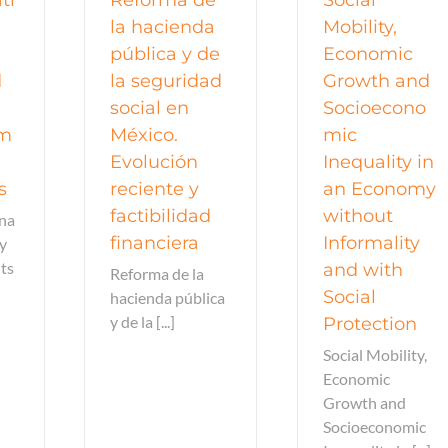
la hacienda
Mobility,
pública y de
Economic
d
la seguridad
Growth and
:
social en
Socioecono
om
México.
mic
Evolución
Inequality in
s
reciente y
an Economy
factibilidad
without
ona
financiera
Informality
ty
its
and with
Reforma de la
Social
hacienda pública
y de la [...]
Protection
Social Mobility,
Economic
Growth and
Socioeconomic