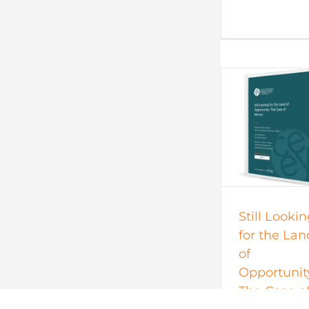
Documentos de trabajo
Reportes d
Documentos de trabajo
to
2017
todos
Still Looki
for the Lan
of
Opportunit
The Case o