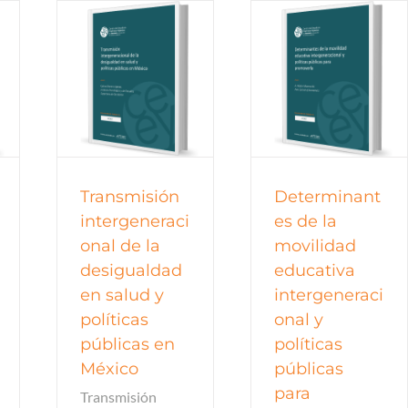
trabajo
Documentos de trabajo
trabajo
Documentos de trabajo
os
2017
todos
Transmisión
Determinant
intergeneraci
es de la
onal de la
movilidad
desigualdad
educativa
en salud y
intergeneraci
políticas
onal y
públicas en
políticas
México
públicas
para
Transmisión