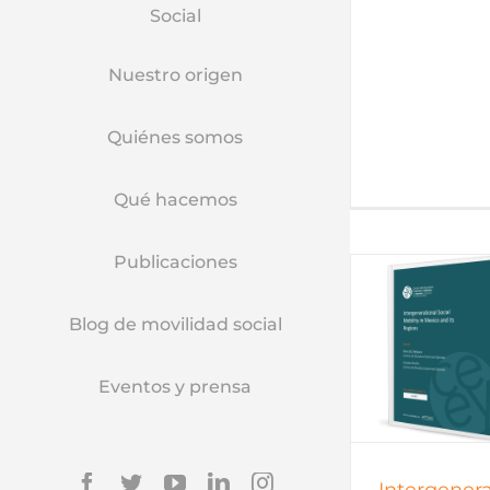
Social
Nuestro origen
Quiénes somos
Qué hacemos
Publicaciones
Blog de movilidad social
Documentos de trabajo
Documentos
Documentos de trabajo
Documentos
Eventos y prensa
2017
todos
2017
Facebook
Twitter
YouTube
Linkedin
Instagram
Intergenera