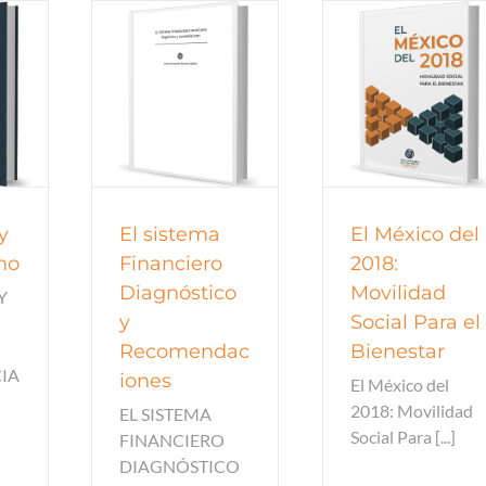
Documentos de 
inanzas -
Reportes de política
Documentos de 
inanciero
todos
2017
tod
y
El sistema
El México del
no
Financiero
2018:
Diagnóstico
Movilidad
Y
y
Social Para el
Recomendac
Bienestar
IA
iones
El México del
2018: Movilidad
EL SISTEMA
Social Para [...]
FINANCIERO
DIAGNÓSTICO