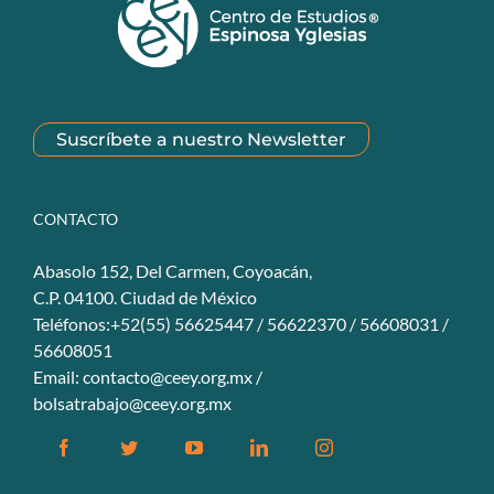
Suscríbete a nuestro Newsletter
CONTACTO
Abasolo 152, Del Carmen, Coyoacán,
C.P. 04100. Ciudad de México
Teléfonos:+52(55) 56625447 / 56622370 / 56608031 /
56608051
Email:
contacto@ceey.org.mx
/
bolsatrabajo@ceey.org.mx
Facebook
Twitter
YouTube
Linkedin
Instagram