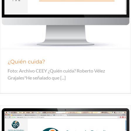
¿Quién cuida?
Foto: Archivo CEEY ¿Quién cuida? Roberto Vélez
Grajales*He señalado que [...]