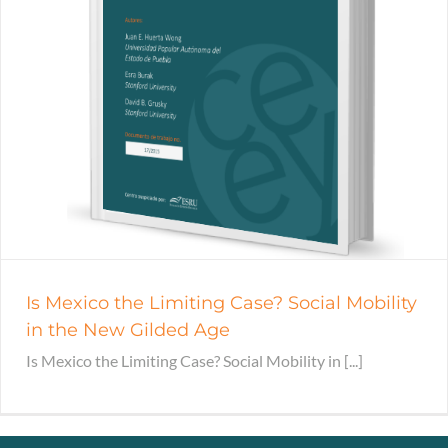
Is Mexico the Limiting Case? Social Mobility
in the New Gilded Age
Is Mexico the Limiting Case? Social Mobility in [...]