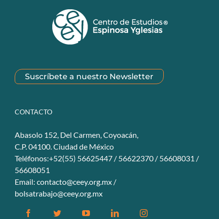
Suscríbete a nuestro Newsletter
CONTACTO
Abasolo 152, Del Carmen, Coyoacán,
C.P. 04100. Ciudad de México
Teléfonos:+52(55) 56625447 / 56622370 / 56608031 /
56608051
Email:
contacto@ceey.org.mx
/
bolsatrabajo@ceey.org.mx
Facebook
Twitter
YouTube
Linkedin
Instagram