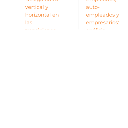
vertical y
auto-
horizontal en
empleados y
las
empresarios:
transiciones
análisis
educativas
comparado
en México
sobre
movilidad
Desigualdad
social
vertical y
horizontal en las
intergeneraci
transiciones
onal en
educativas [...]
México
Empleados, auto-
empleados y
empresarios:
análisis
comparado sobre
movilidad [...]