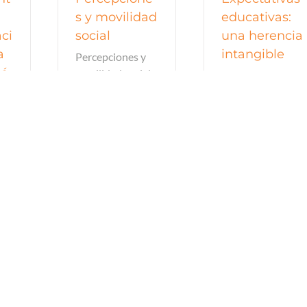
s y movilidad
educativas:
ci
social
una herencia
a
intangible
Percepciones y
ió
movilidad social
Expectativas
Ivonne L. Durán
n
educativas: una
[...]
herencia
intangible Miguel
s
Székely [...]
ona
ico