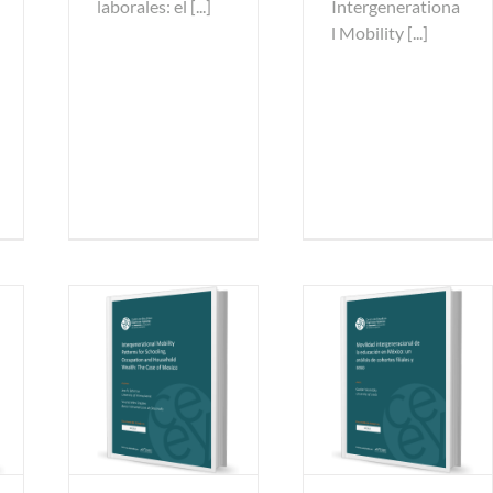
laborales: el [...]
Intergenerationa
l Mobility [...]
trabajo
Documentos de trabajo
trabajo
Documentos de trabajo
os
2015
todos