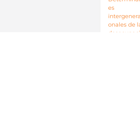
es
intergenera
onales de l
desocupac
n juvenil e
México
Determinante
intergeneraci
les de la
desocupación
juvenil en Méx
[...]