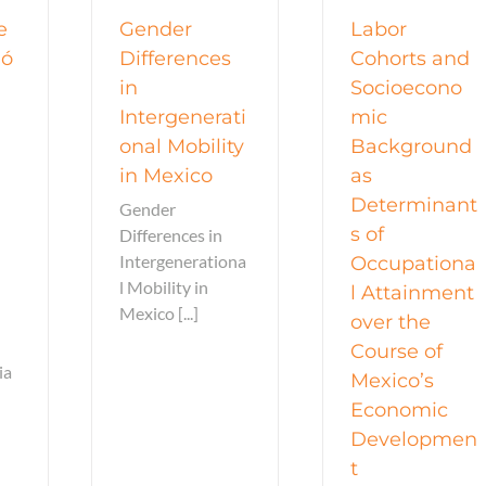
e
Gender
Labor
ió
Differences
Cohorts and
in
Socioecono
Intergenerati
mic
onal Mobility
Background
in Mexico
as
Determinant
Gender
s of
Differences in
Intergenerationa
Occupationa
l Mobility in
l Attainment
Mexico [...]
over the
Course of
ia
Mexico’s
Economic
Developmen
t