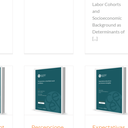
Labor Cohorts
and
Socioeconomic
Background as
Determinants of
[...]
 de trabajo
Documentos de trabajo
Documentos de 
 de trabajo
Documentos de trabajo
Documentos de 
todos
2015
todos
2015
tod
nt
Percepcione
Expectativas