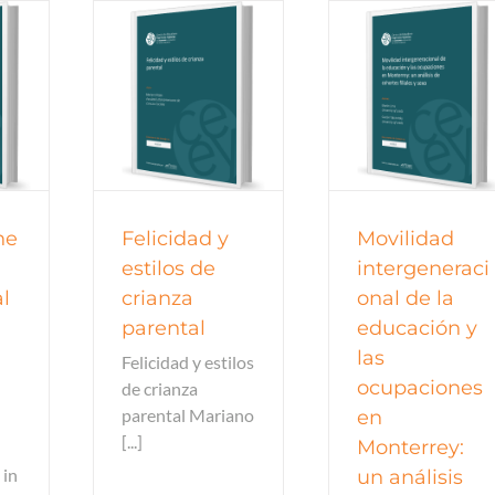
 de trabajo
Documentos de trabajo
Documentos de 
 de trabajo
Documentos de trabajo
Documentos de 
todos
2015
todos
2015
tod
he
Felicidad y
Movilidad
estilos de
intergeneraci
l
crianza
onal de la
parental
educación y
las
Felicidad y estilos
ocupaciones
de crianza
parental Mariano
en
[...]
Monterrey:
 in
un análisis