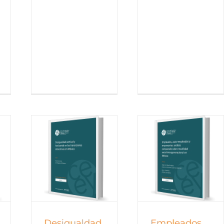
trabajo
Documentos de trabajo
trabajo
Documentos de trabajo
os
2015
todos
Desigualdad
Empleados,