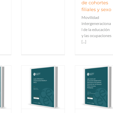
de cohortes
filiales y sexo
Movilidad
intergeneraciona
l de la educación
y las ocupaciones
[...]
 de trabajo
Documentos de trabajo
Documentos de 
 de trabajo
Documentos de trabajo
Documentos de 
todos
2015
todos
2015
tod