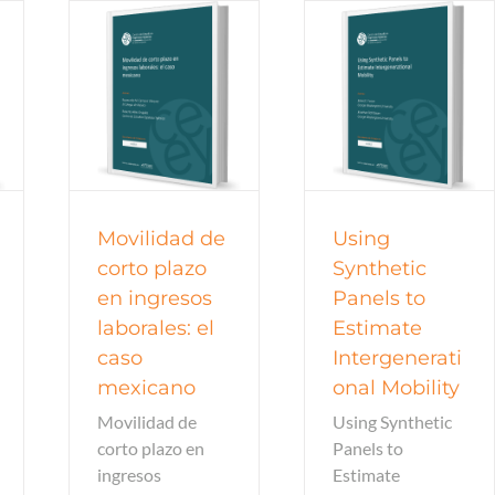
trabajo
Documentos de trabajo
trabajo
Documentos de trabajo
os
2015
todos
Movilidad de
Using
corto plazo
Synthetic
en ingresos
Panels to
laborales: el
Estimate
caso
Intergenerati
mexicano
onal Mobility
Movilidad de
Using Synthetic
corto plazo en
Panels to
ingresos
Estimate