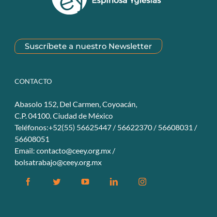
Suscríbete a nuestro Newsletter
CONTACTO
Abasolo 152, Del Carmen, Coyoacán,
C.P. 04100. Ciudad de México
Teléfonos:+52(55) 56625447 / 56622370 / 56608031 /
56608051
Email:
contacto@ceey.org.mx
/
bolsatrabajo@ceey.org.mx
Facebook
Twitter
YouTube
Linkedin
Instagram