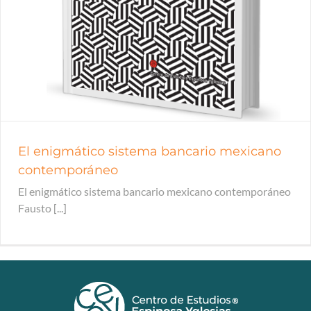
El enigmático sistema bancario mexicano
contemporáneo
El enigmático sistema bancario mexicano contemporáneo
Fausto [...]