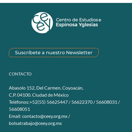
Suscríbete a nuestro Newsletter
CONTACTO
Abasolo 152, Del Carmen, Coyoacán,
C.P. 04100. Ciudad de México
Teléfonos:+52(55) 56625447 / 56622370 / 56608031 /
56608051
Email:
contacto@ceey.org.mx
/
bolsatrabajo@ceey.org.mx