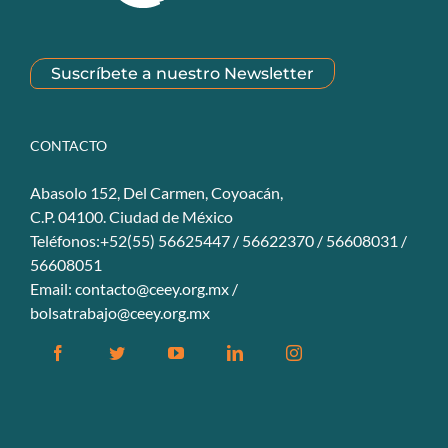
Suscríbete a nuestro Newsletter
CONTACTO
Abasolo 152, Del Carmen, Coyoacán,
C.P. 04100. Ciudad de México
Teléfonos:+52(55) 56625447 / 56622370 / 56608031 /
56608051
Email:
contacto@ceey.org.mx
/
bolsatrabajo@ceey.org.mx
Facebook
Twitter
YouTube
Linkedin
Instagram