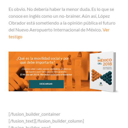
Es obvio. No debería haber la menor duda. Es lo que se
conoce en inglés como un no-brainer. Aún así, López
Obrador está sometiendo a la opinión pública el futuro
del Nuevo Aeropuerto Internacional de México.
Ver
testigo
¿Qué es la movilidad social y por
qué debe importarte?
¿Quieres saber cuáles son los verdaderos problemas
de nuestro país? Descarga el libro gratuito
El México del 2018: Movilidad social para el bienestar
DESCARGAR
[/fusion_builder_container
[/fusion_text][/fusion_builder_column]
[/fusion_builder_row]