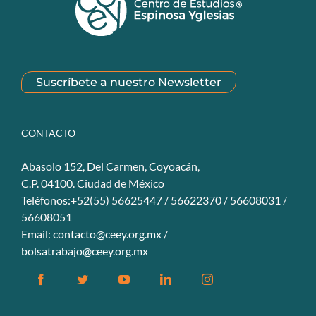
Suscríbete a nuestro Newsletter
CONTACTO
Abasolo 152, Del Carmen, Coyoacán,
C.P. 04100. Ciudad de México
Teléfonos:+52(55) 56625447 / 56622370 / 56608031 /
56608051
Email:
contacto@ceey.org.mx
/
bolsatrabajo@ceey.org.mx
Facebook
Twitter
YouTube
Linkedin
Instagram