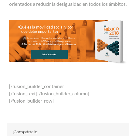
orientados a reducir la desigualdad en todos los ámbitos.
¿Qué es la movilidad social y por
qué debe importarte?
¿Quieres saber cuáles son los verdaderos problemas
de nuestro país? Descarga el libro gratuito
El México del 2018: Movilidad social para el bienestar
DESCARGAR
[/fusion_builder_container
[/fusion_text][/fusion_builder_column]
[/fusion_builder_row]
¡Compártelo!