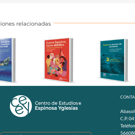
iones relacionadas
CONTA
Abasol
C.P. 0
Teléfo
56608