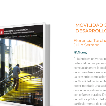
MOVILIDAD S
DESARROLLO
Florencia Torch
Julio Serrano
(Editores)
El talento es universal p
potencial de una persona
correlación entre la pos
de lo que observamos e
La presente compilación 
de Movilidad Social en
experimentado una susta
donde las oportunidades
con orígenes rurales. D
de política pública: dad
particularmente de cred