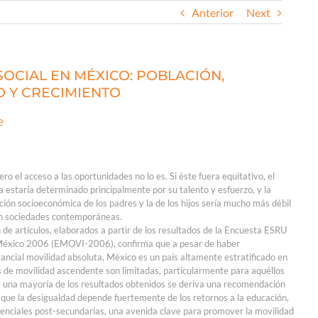
Anterior
Next
OCIAL EN MÉXICO: POBLACIÓN,
 Y CRECIMIENTO
e
ero el acceso a las oportunidades no lo es. Si éste fuera equitativo, el
 estaría determinado principalmente por su talento y esfuerzo, y la
ición socioeconómica de los padres y la de los hijos sería mucho más débil
n sociedades contemporáneas.
de artículos, elaborados a partir de los resultados de la Encuesta ESRU
 México 2006 (EMOVI-2006), confirma que a pesar de haber
ncial movilidad absoluta, México es un país altamente estratificado en
 de movilidad ascendente son limitadas, particularmente para aquéllos
e una mayoría de los resultados obtenidos se deriva una recomendación
o que la desigualdad depende fuertemente de los retornos a la educación,
enciales post-secundarias, una avenida clave para promover la movilidad