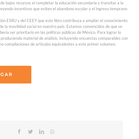
s de bajos recursos el completar la educación secundaria y transitar a la
veyendo incentivos que eviten el abandono escolar y el ingreso temprano
ción ESRU y del CEEY que este libro contribuya a ampliar el conocimiento
 de la movilidad social en nuestro país. Estamos convencidos de que se
ría ser prioritario en las políticas públicas de México. Para lograr lo
 produciendo material de análisis, incluyendo encuestas comparables con
 compilaciones de artículos equivalentes a este primer volumen.
RGAR
Facebook
Twitter
Linkedin
Whatsapp