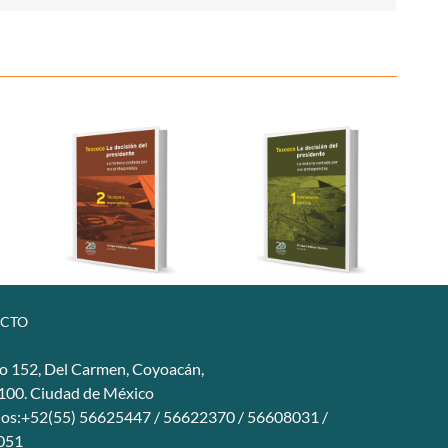
CTO
o 152, Del Carmen, Coyoacán,
4100. Ciudad de México
nos:+52(55) 56625447 / 56622370 / 56608031 /
051