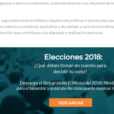
gresos o ahorros suficientes, traduciéndose en una situación de inju
a seguridad social en México requiere de políticas transversales
na cobertura universal, equitativa y de calidad, y una rectoría efic
tección que contribuya a su dignidad y realización personal.
Elecciones 2018:
¿Qué debes tomar en cuenta para
decidir tu voto?
Descarga el libro gratuito
El México del 2018: Movil
para el bienestar
y entérate de cómo puede mejorar n
DESCARGAR