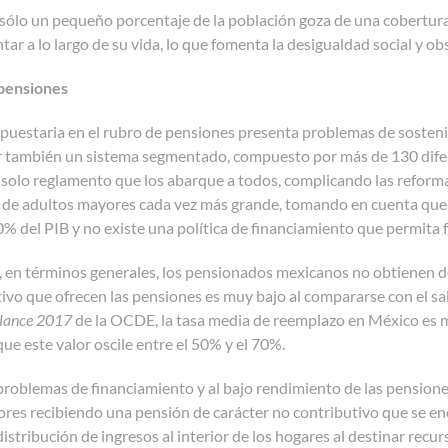
 sólo un pequeño porcentaje de la población goza de una cobertura
ar a lo largo de su vida, lo que fomenta la desigualdad social y ob
 pensiones
puestaria en el rubro de pensiones presenta problemas de sostenib
 también un sistema segmentado, compuesto por más de 130 difere
 solo reglamento que los abarque a todos, complicando las reform
 de adultos mayores cada vez más grande, tomando en cuenta que l
0% del PIB y no existe una política de financiamiento que permita fr
, en términos generales, los pensionados mexicanos no obtienen de
ivo que ofrecen las pensiones es muy bajo al compararse con el sal
Glance 2017
de la OCDE, la tasa media de reemplazo en México es 
e este valor oscile entre el 50% y el 70%.
problemas de financiamiento y al bajo rendimiento de las pension
es recibiendo una pensión de carácter no contributivo que se enc
istribución de ingresos al interior de los hogares al destinar recu