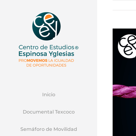
Ver
Imagen
Mas
Grande
Inicio
Documental Texcoco
Semáforo de Movilidad