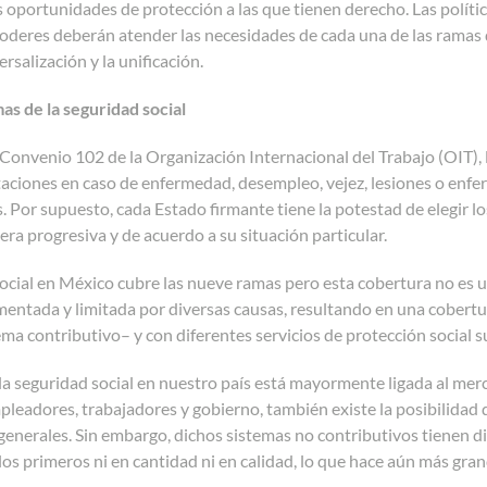
s oportunidades de protección a las que tienen derecho. Las polít
oderes deberán atender las necesidades de cada una de las ramas q
ersalización y la unificación.
as de la seguridad social
Convenio 102 de la Organización Internacional del Trabajo (OIT), 
aciones en caso de enfermedad, desempleo, vejez, lesiones o enfe
. Por supuesto, cada Estado firmante tiene la potestad de elegir 
ra progresiva y de acuerdo a su situación particular.
ocial en México cubre las nueve ramas pero esta cobertura no es un
entada y limitada por diversas causas, resultando en una cobertu
ma contributivo– y con diferentes servicios de protección social suj
 la seguridad social en nuestro país está mayormente ligada al me
pleadores, trabajadores y gobierno, también existe la posibilidad 
enerales. Sin embargo, dichos sistemas no contributivos tienen div
los primeros ni en cantidad ni en calidad, lo que hace aún más grand