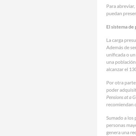
Para abreviar,
puedan present
El sistema de
La carga presu
Además de ser
unificada o un
una población
alcanzar el 13
Por otra parte
poder adquisit
Pensions at a 
recomiendan qu
Sumado a los 
personas mayor
genera una red