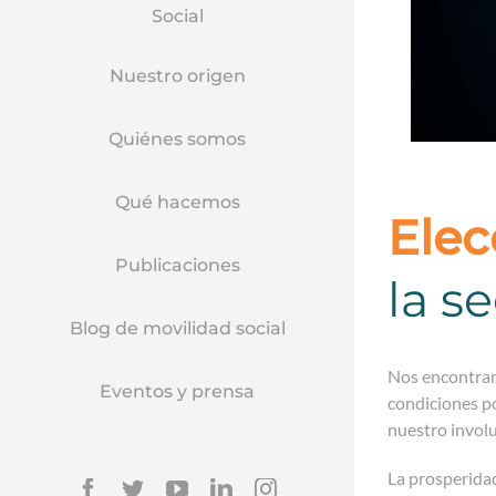
Social
Nuestro origen
Quiénes somos
Qué hacemos
Elec
Publicaciones
la s
Blog de movilidad social
Nos encontramo
Eventos y prensa
condiciones po
nuestro invol
La prosperida
Facebook
Twitter
YouTube
Linkedin
Instagram