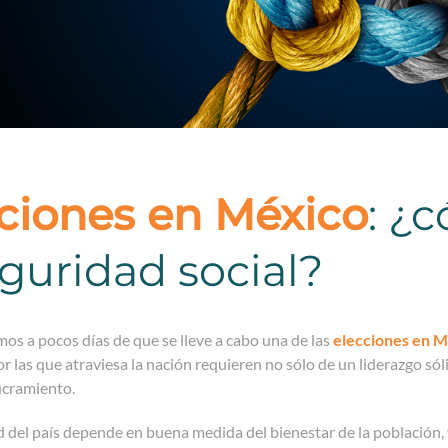
ciones en México
: ¿
eguridad social?
s a pocos días de que se lleve a cabo una de las
elecciones en 
r las que atraviesa la nación requieren no sólo de un liderazgo sóli
ucramiento.
d del país depende en buena medida del bienestar de la población