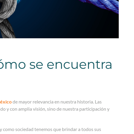
cómo se encuentra
México
de mayor relevancia en nuestra historia. Las
do y con amplia visión, sino de nuestra participación y
, y como sociedad tenemos que brindar a todos sus