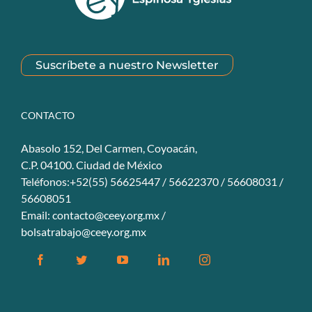
Suscríbete a nuestro Newsletter
CONTACTO
Abasolo 152, Del Carmen, Coyoacán,
C.P. 04100. Ciudad de México
Teléfonos:+52(55) 56625447 / 56622370 / 56608031 /
56608051
Email:
contacto@ceey.org.mx
/
bolsatrabajo@ceey.org.mx
Facebook
Twitter
YouTube
Linkedin
Instagram