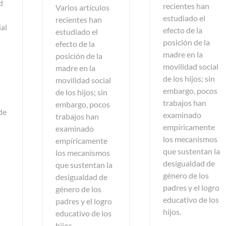
d
recientes han
Varios artículos
estudiado el
recientes han
ial
efecto de la
estudiado el
posición de la
efecto de la
madre en la
posición de la
movilidad social
madre en la
de los hijos; sin
movilidad social
embargo, pocos
de los hijos; sin
trabajos han
embargo, pocos
de
examinado
trabajos han
empíricamente
examinado
los mecanismos
empíricamente
que sustentan la
los mecanismos
desigualdad de
que sustentan la
género de los
desigualdad de
padres y el logro
género de los
educativo de los
padres y el logro
hijos.
educativo de los
hijos.