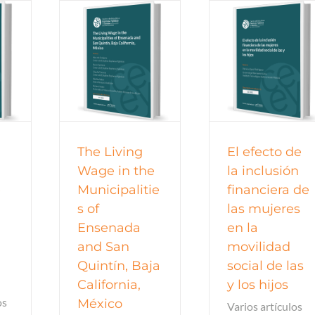
 de trabajo
Documentos de trabajo
Documentos de 
 de trabajo
Documentos de trabajo
Documentos de 
21
2021
2021
The Living
El efecto de
Wage in the
la inclusión
e
Municipalitie
financiera de
s of
las mujeres
Ensenada
en la
and San
movilidad
Quintín, Baja
social de las
California,
y los hijos
os
México
Varios artículos