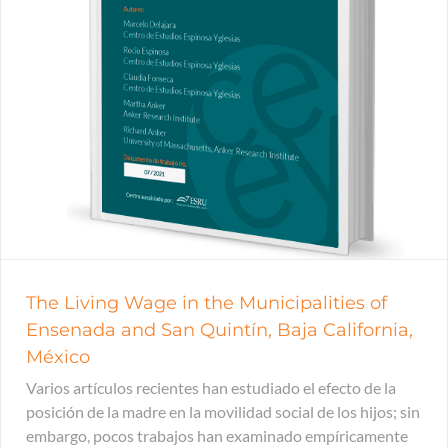
The Living Wage in the Municipalities of
Ensenada and San Quintín, Baja California,
México
Varios artículos recientes han estudiado el efecto de la
posición de la madre en la movilidad social de los hijos; sin
embargo, pocos trabajos han examinado empíricamente