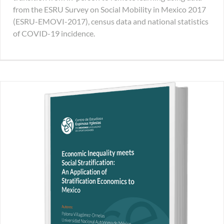
from the ESRU Survey on Social Mobility in Mexico 2017
(ESRU-EMOVI-2017), census data and national statistics
of COVID-19 incidence.