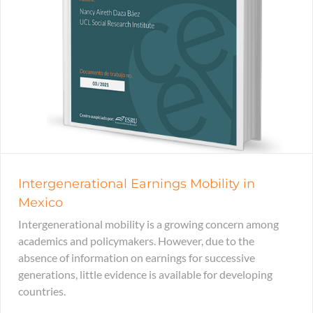
Intergenerational Earnings Mobility in
Mexico
Intergenerational mobility is a growing concern among
academics and policymakers. However, due to the
absence of information on earnings for successive
generations, little evidence is available for developing
countries.