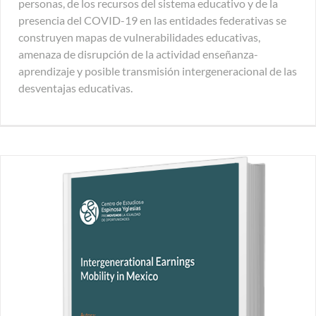
personas, de los recursos del sistema educativo y de la
presencia del COVID-19 en las entidades federativas se
construyen mapas de vulnerabilidades educativas,
amenaza de disrupción de la actividad enseñanza-
aprendizaje y posible transmisión intergeneracional de las
desventajas educativas.