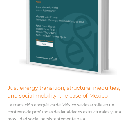
Just energy transition, structural inequities,
and social mobility: the case of Mexico
La transición energética de México se desarrolla en un
contexto de profundas desigualdades estructurales y una
movilidad social persistentemente baja.