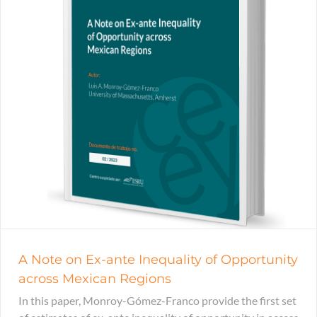
A Note on Ex-ante Inequality of Opportunity
across Mexican Regions
In this paper, Monroy-Gómez-Franco provide the first set