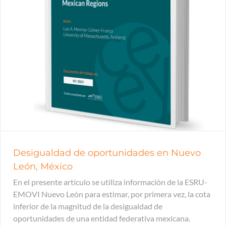
Desigualdad de oportunidades en Nuevo
León, México
En el presente artículo se utiliza información de la ESRU-
EMOVI Nuevo León para estimar, por primera vez, la cota
inferior de la magnitud de la desigualdad de
oportunidades de una entidad federativa mexicana.