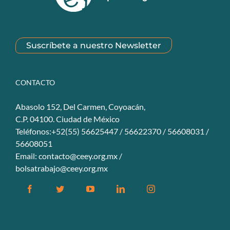
Suscríbete a nuestro Newsletter
CONTACTO
Abasolo 152, Del Carmen, Coyoacán,
C.P. 04100. Ciudad de México
Teléfonos:+52(55) 56625447 / 56622370 / 56608031 /
56608051
Email:
contacto@ceey.org.mx
/
bolsatrabajo@ceey.org.mx
Facebook
Twitter
YouTube
Linkedin
Instagram