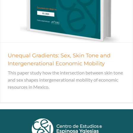
Unequal Gradients: Sex, Skin Tone and
Intergenerational Economic Mobility
This paper study how the intersection between skin tone
and sex shapes intergenerational mobility of economic
resources in Mexico.