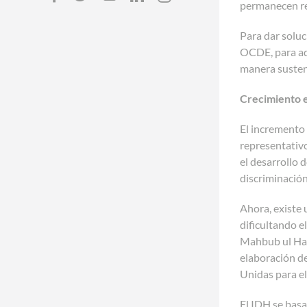
permanecen red
Para dar soluc
OCDE, para ad
manera susten
Crecimiento 
El incremento
representativo
el desarrollo 
discriminación
Ahora, existe
dificultando e
Mahbub ul Haq,
elaboración de
Unidas para e
El IDH se basa