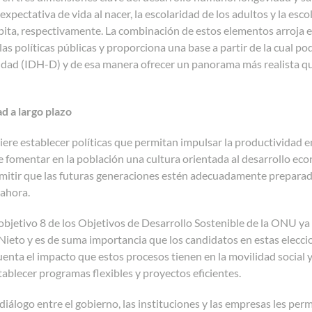
expectativa de vida al nacer, la escolaridad de los adultos y la esco
pita, respectivamente. La combinación de estos elementos arroja e
las políticas públicas y proporciona una base a partir de la cual p
ldad (IDH-D) y de esa manera ofrecer un panorama más realista que
d a largo plazo
uiere establecer políticas que permitan impulsar la productividad e
e fomentar en la población una cultura orientada al desarrollo e
rmitir que las futuras generaciones estén adecuadamente preparada
 ahora.
objetivo 8 de los Objetivos de Desarrollo Sostenible de la ONU ya
ieto y es de suma importancia que los candidatos en estas elecci
nta el impacto que estos procesos tienen en la movilidad social 
stablecer programas flexibles y proyectos eficientes.
 diálogo entre el gobierno, las instituciones y las empresas les per