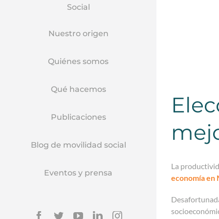
Social
Nuestro origen
Quiénes somos
Qué hacemos
Elec
Publicaciones
mejo
Blog de movilidad social
La productivid
Eventos y prensa
economía en 
Desafortunada
socioeconómica
Facebook
Twitter
YouTube
Linkedin
Instagram