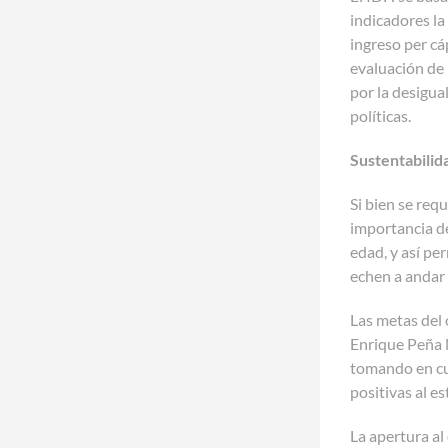
indicadores la 
ingreso per cá
evaluación de 
por la desigua
políticas.
Sustentabilida
Si bien se req
importancia d
edad, y así pe
echen a andar
Las metas del 
Enrique Peña N
tomando en cue
positivas al e
La apertura al