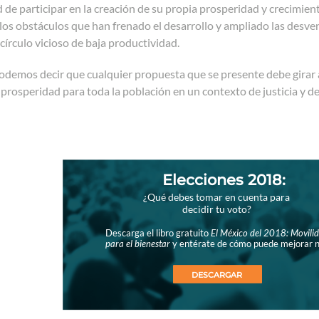
 de participar en la creación de su propia prosperidad y crecimien
os obstáculos que han frenado el desarrollo y ampliado las desven
írculo vicioso de baja productividad.
odemos decir que cualquier propuesta que se presente debe girar 
 prosperidad para toda la población en un contexto de justicia y des
Elecciones 2018:
¿Qué debes tomar en cuenta para
decidir tu voto?
Descarga el libro gratuito
El México del 2018: Movilid
para el bienestar
y entérate de cómo puede mejorar n
DESCARGAR