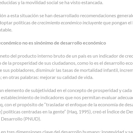
ucidas y la movilidad social se ha visto estancada.
ión a esta situación se han desarrollado recomendaciones general
optar políticas de
crecimiento económico incluyente
que pongan el b
table.
económico no es sinónimo de desarrollo económico
 neto del producto interno bruto de un país es un indicador de c
 de la prosperidad de sus ciudadanos, como lo es el desarrollo ec
de sus pobladores, disminuir las tasas de mortalidad infantil, increm
; en otras palabras: mejorar su calidad de vida.
 un elemento de subjetividad en el concepto de prosperidad y cad
l establecimiento de indicadores que nos permitan evaluar adecua
 con el propósito de “trasladar el enfoque de la economía de desarr
] políticas centradas en la gente” (Haq, 1995), creó el Índice de
l Desarrollo (PNUD).
 en tres dimensiones clave del desarrollo humano: longevidad y sa