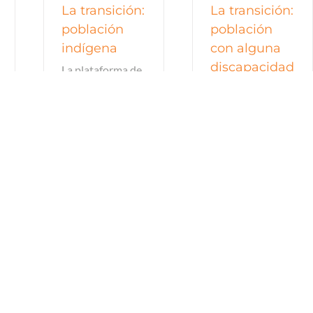
La transición:
La transición:
población
población
indígena
con alguna
discapacidad
La plataforma de
campaña de la
En el numeral 16
presidenta
de los 100 pasos
electa, Claudia
para la
Sheinbaum,
transformación,
propone seguir
de la presidenta
“construyendo
electa, Claudia
igualdad para los
Sheibaum, se dice
pueblos y
que se
comunidades
garantizará el
indígenas” (12
apoyo para la
millones de
población con
personas, de
discapacidad.
acuerdo con el
último Censo de