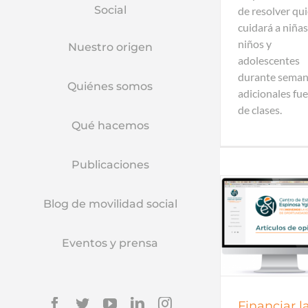
Social
de resolver qu
cuidará a niñas
niños y
Nuestro origen
adolescentes
durante sema
Quiénes somos
adicionales fu
de clases.
Qué hacemos
Publicaciones
Blog de movilidad social
Artículos de opinión
Artículos 
Eventos y prensa
Facebook
Twitter
YouTube
Linkedin
Instagram
Financiar l