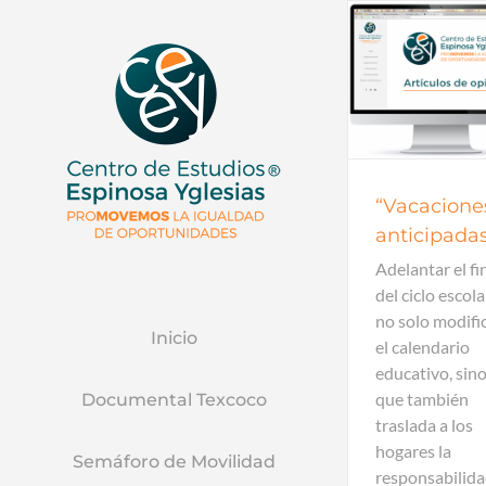
Artículos de opinión
Artículos 
“Vacacione
anticipada
Adelantar el fi
del ciclo escola
no solo modifi
Inicio
el calendario
educativo, sin
que también
Documental Texcoco
traslada a los
hogares la
Semáforo de Movilidad
responsabilid