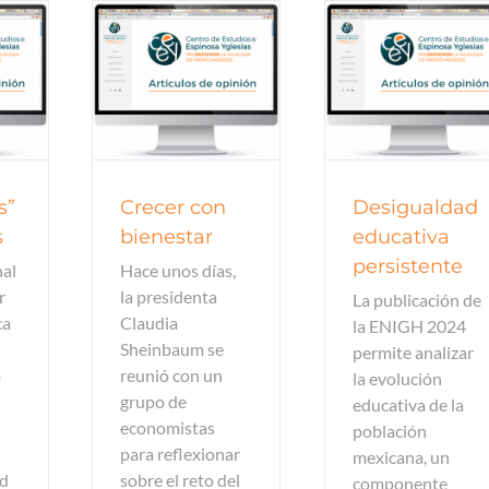
de opinión
Artículos de opinión
Artículos de o
s”
Crecer con
Desigualdad
s
bienestar
educativa
persistente
nal
Hace unos días,
r
la presidenta
La publicación de
ca
Claudia
la ENIGH 2024
Sheinbaum se
permite analizar
o
reunió con un
la evolución
grupo de
educativa de la
economistas
población
para reflexionar
mexicana, un
ad
sobre el reto del
componente