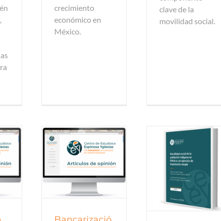
ién
crecimiento
clave de la
,
económico en
movilidad social.
México.
nas
era
Documentos de trabajo
de opinión
Artículos de o
Documentos de trabajo
2025
a
Bancarizació