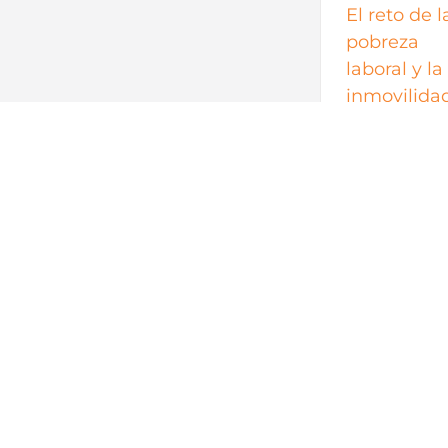
El reto de l
pobreza
laboral y la
inmovilida
social en el
mercado d
trabajo
En los últimos
años, México 
tenido cambio
importantes e
las condicione
laborales de la
población, com
por ejemplo, la
magnitud del
aumento al
salario mínimo