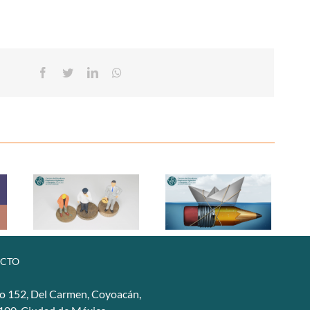
Facebook
Twitter
Linkedin
Whatsapp
CTO
o 152, Del Carmen, Coyoacán,