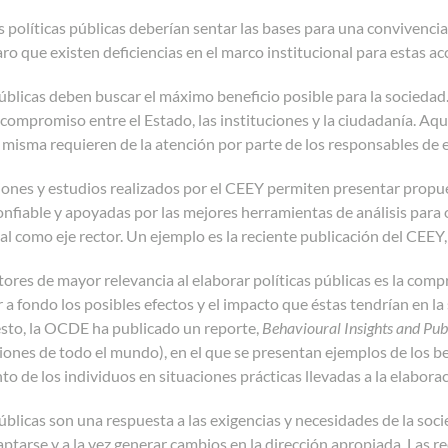
s políticas públicas deberían sentar las bases para una convivencia
ro que existen deficiencias en el marco institucional para estas ac
públicas deben buscar el máximo beneficio posible para la socieda
 compromiso entre el Estado, las instituciones y la ciudadanía. A
í misma requieren de la atención por parte de los responsables de 
iones y estudios realizados por el CEEY permiten presentar propue
nfiable y apoyadas por las mejores herramientas de análisis para 
al como eje rector. Un ejemplo es la reciente publicación del CEEY
tores de mayor relevancia al elaborar políticas públicas es la com
a fondo los posibles efectos y el impacto que éstas tendrían en l
esto, la OCDE ha publicado un reporte,
Behavioural Insights and Pub
iones de todo el mundo), en el que se presentan ejemplos de los be
 de los individuos en situaciones prácticas llevadas a la elaboraci
públicas son una respuesta a las exigencias y necesidades de la soci
ptarse y a la vez generar cambios en la dirección apropiada. Las