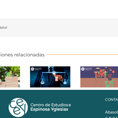
elo!
iones relacionadas
CONTA
Abasol