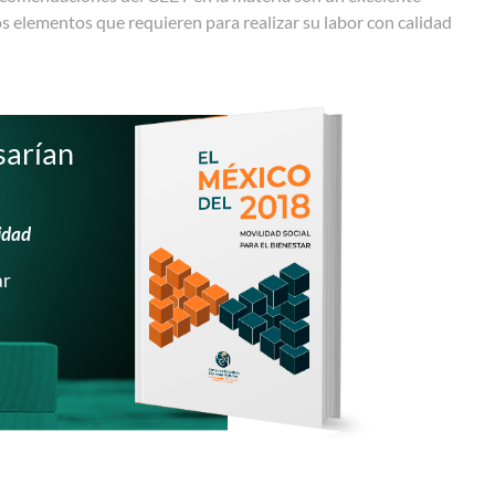
os elementos que requieren para realizar su labor con calidad
sarían
idad
ar