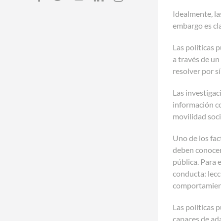
Idealmente, la
embargo es cla
Las políticas 
a través de un
resolver por s
Las investigac
información co
movilidad soci
Uno de los fac
deben conocer 
pública. Para 
conducta: lecc
comportamiento
Las políticas 
capaces de ada