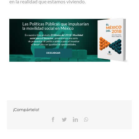
en la realidad que estamos viviendo.
Las Políticas Públicas que impulsarían
la movilidad social en México
En nuestro libro gratuito
El México del 2018: Movilidad
social para el bienestar
, presentamos una serie
de propuestas de política pública para el impulsar
el desarrollo con igualdad de oportunidades.
DESCARGAR
¡Compártelo!
Facebook
Twitter
Linkedin
Whatsapp