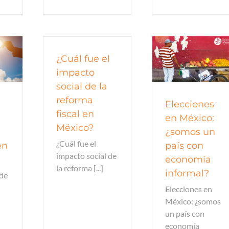
omía
¿Cuál fue el
Economía
Economí
impacto
social de la
reforma
Elecciones
fiscal en
en México:
México?
¿somos un
¿Cuál fue el
en
país con
impacto social de
economía
la reforma [...]
informal?
 de
Elecciones en
México: ¿somos
un país con
economía