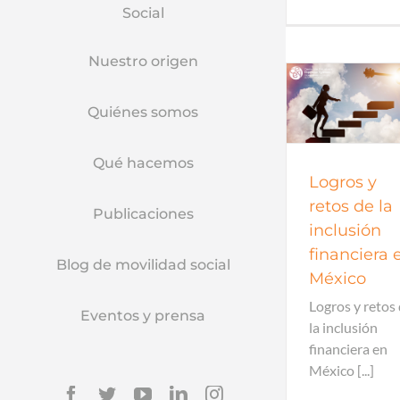
Social
Nuestro origen
Econ
Quiénes somos
Economía
Qué hacemos
Logros y
retos de la
Publicaciones
inclusión
financiera 
Blog de movilidad social
México
Logros y retos
Eventos y prensa
la inclusión
financiera en
México [...]
Facebook
Twitter
YouTube
Linkedin
Instagram