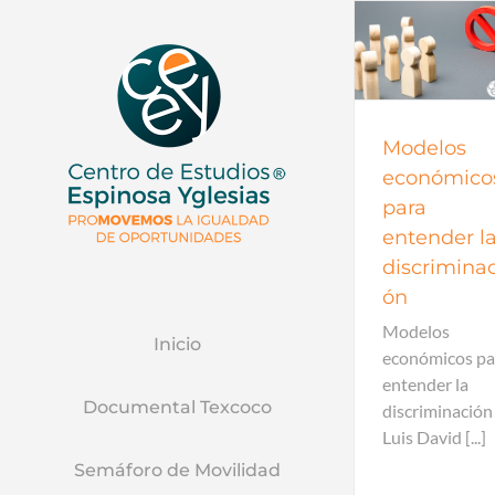
Economía
Econ
Modelos
económico
para
entender l
discriminac
ón
Modelos
Inicio
económicos pa
entender la
Documental Texcoco
discriminación
Luis David [...]
Semáforo de Movilidad