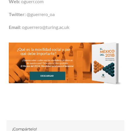
Web:
oguerr.com
Twitter:
@guerrero_oa
Email:
oguerrero@turing.ac.uk
¿Qué es la movilidad social y por
qué debe importarte?
¿Quieres saber cuáles son los verdaderos problemas
de nuestro país? Descarga el libro gratuito
El México del 2018: Movilidad social para el bienestar
DESCARGAR
¡Compártelo!