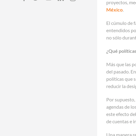
proyectos, med
México
.
El cúmulo de f
entendidos por
no sólo durant
¿Qué
política
Más que las po
del pasado. En
políticas que 
reducir la de
Por supuesto, 
agendas de lo
este efecto d
de cuentas e i
Una manera rel