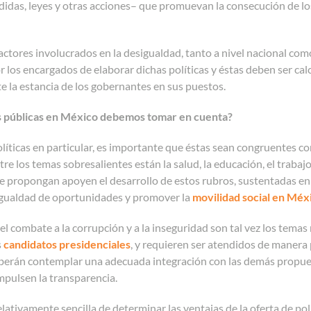
idas, leyes y otras acciones– que promuevan la consecución de lo
actores involucrados en la desigualdad, tanto a nivel nacional c
 los encargados de elaborar dichas políticas y éstas deben ser calc
e la estancia de los gobernantes en sus puestos.
s públicas en México
debemos tomar en cuenta?
líticas en particular, es importante que éstas sean congruentes con
tre los temas sobresalientes están la salud, la educación, el trabaj
se propongan apoyen el desarrollo de estos rubros, sustentadas en
sigualdad de oportunidades y promover la
movilidad social en Méx
el combate a la corrupción y a la inseguridad son tal vez los tema
s
candidatos presidenciales
, y requieren ser atendidos de manera 
eberán contemplar una adecuada integración con las demás propue
mpulsen la transparencia.
ativamente sencilla de determinar las ventajas de la oferta de polí