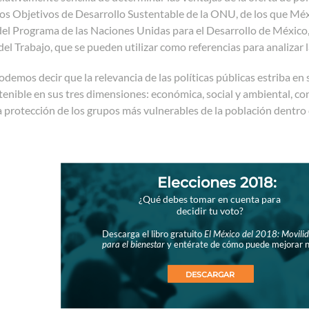
s Objetivos de Desarrollo Sustentable de la ONU, de los que Méxi
del Programa de las Naciones Unidas para el Desarrollo de México
del Trabajo, que se pueden utilizar como referencias para analizar l
demos decir que la relevancia de las políticas públicas estriba en
tenible en sus tres dimensiones: económica, social y ambiental, co
a protección de los grupos más vulnerables de la población dentr
Elecciones 2018:
¿Qué debes tomar en cuenta para
decidir tu voto?
Descarga el libro gratuito
El México del 2018: Movilid
para el bienestar
y entérate de cómo puede mejorar n
DESCARGAR