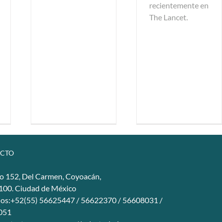
recientemente en
The Lancet.
CTO
o 152, Del Carmen, Coyoacán,
4100. Ciudad de México
nos:+52(55) 56625447 / 56622370 / 56608031 /
051