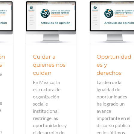
de opinión
Artículos de opinión
Artículos de o
ón
Cuidar a
Oportunidad
s
quienes nos
es y
cuidan
derechos
de
En México, la
La idea de la
estructura de
igualdad de
organización
oportunidades
ue
social e
ha logrado un
a
institucional
avance
restringe las
importante en el
oportunidades y
discurso público
n
el desarrollo de
en los últimos